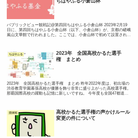
ちはやふる小倉山杯
パブリックビュー観戦記@第四回ちはやふる小倉山杯 2023年2月19
日に、第四回ちはやふる小倉山杯（以下、小倉山杯）が、京都の嵯峨
嵐山文華館で行われました。ここでは、小倉山杯で初めて設置された
パブリックビュー（以下、PV）の体験記を...
2023年 全国高校かるた選手
ちはやふる
権 まとめ
2023年 全国高校かるた選手権 まとめ 昨年2022年度は、初出場の
渋谷教育学園幕張高校が優勝を飾り非常に盛り上がった高校選手権。
那覇国際高校の躍動も記憶に新しいですね。 今年度も全国47都道府
県から予選を勝ち抜いた...
高校かるた選手権の声かけルール
団体戦
変更の件について